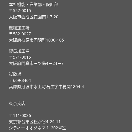
本社機能・営業部・設計部
〒557-0015
大阪市西成区花園南1-7-20
機械加工場
〒582-0027
大阪府柏原市円明町1000-105
製缶加工場
〒571-0015
大阪府門真市三ツ島4－24－7
試験場
〒669-3464
兵庫県丹波市氷上町石生字中穂関1804-4
東京支店
〒111-0036
東京都台東区松が谷4-24-11
シティーオオソネ２１ 202号室