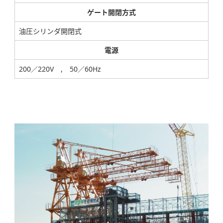
ゲート開閉方式
油圧シリンダ開閉式
電源
200／220V , 50／60Hz