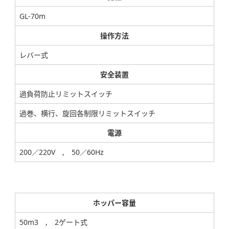
GL-70m
操作方法
レバー式
安全装置
過負荷防止リミットスイッチ
過巻、横行、旋回各制限リミットスイッチ
電源
200／220V , 50／60Hz
ホッパー容量
50m
3
, 2ゲート式